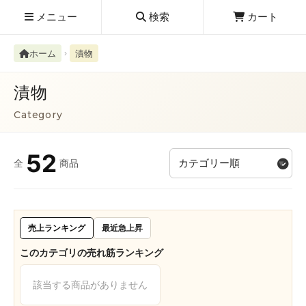
メニュー
検索
カート
ホーム
漬物
漬物
Category
検索履歴
絮ユ⑳�������障����
52
全
商品
新規取扱商品
お知らせ
レビューを読む
売上ランキング
最近急上昇
このカテゴリの売れ筋ランキング
該当する商品がありません