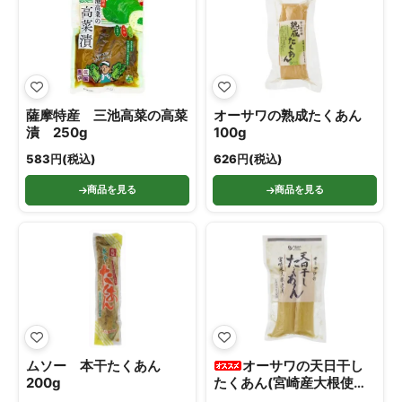
薩摩特産 三池高菜の高菜
オーサワの熟成たくあん
漬 250g
100g
583円(税込)
626円(税込)
商品を見る
商品を見る
ムソー 本干たくあん
オーサワの天日干し
200g
たくあん(宮崎産大根使
用) 100g