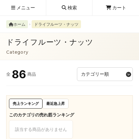
メニュー
検索
カート
ホーム
ドライフルーツ・ナッツ
ドライフルーツ・ナッツ
Category
検索履歴
絮ユ⑳�������障����
86
全
商品
新規取扱商品
お知らせ
レビューを読む
売上ランキング
最近急上昇
このカテゴリの売れ筋ランキング
該当する商品がありません