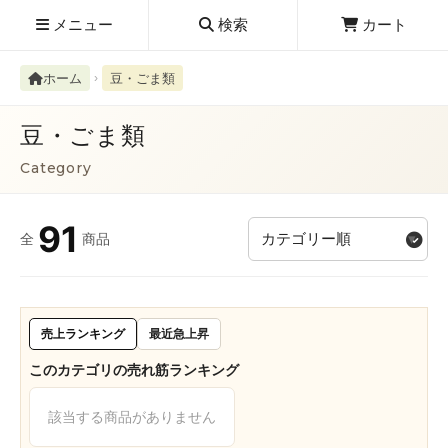
メニュー
検索
カート
ホーム
豆・ごま類
豆・ごま類
Category
検索履歴
絮ユ⑳�������障����
91
全
商品
新規取扱商品
お知らせ
レビューを読む
売上ランキング
最近急上昇
このカテゴリの売れ筋ランキング
該当する商品がありません