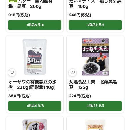
ムソー 国内産有
だいずデイズ 蒸し発芽黒
機・黒豆 200g
豆 100g
918円(税込)
248円(税込)
商品を見る
商品を見る
オーサワの有機黒豆の水
菊池食品工業 北海黒黒
煮 230g(固形量140g)
豆 125g
356円(税込)
224円(税込)
商品を見る
商品を見る