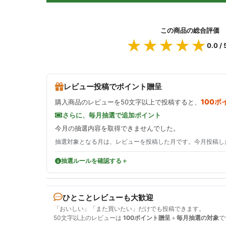
この商品の総合評価
★★★★★
★★★★★
0.0
/ 
レビュー投稿でポイント贈呈
100ポ
購入商品のレビューを50文字以上で投稿すると、
さらに、毎月抽選で追加ポイント
今月の抽選内容を取得できませんでした。
抽選対象となる月は、レビューを投稿した月です。今月投稿し
抽選ルールを確認する
ひとことレビューも大歓迎
「おいしい」「また買いたい」だけでも投稿できます。
50文字以上のレビューは
100ポイント贈呈
＋
毎月抽選の対象
で