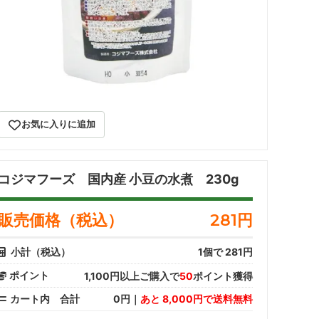
冷蔵品【直送品】
お気に入りに追加
コジマフーズ 国内産 小豆の水煮 230g
販売価格（税込）
281
円
小計（税込）
1
個で
281
円
ポイント
1,100円以上ご購入で
50
ポイント獲得
カート内 合計
0円｜
あと 8,000円で送料無料