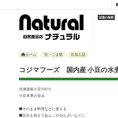
話題の検索
調味料
ご利用ガイド
営業時間
蜂蜜・
お知ら
電話
平日 10:30～19:30／土・祝 10:30～18:30（日曜定休）
米・雑穀・シリアル類
セール品
LINE
豆・ご
ランキ
メール
LINEで問い合わせ
ふりかけ・佃煮・混ぜご飯等
スケジュール
海産物
店長の
ホーム
豆・ごま類
豆加工品
コーヒー・紅茶・ココア
Instagram
ナチュ
Faceb
コジマフーズ 国内産 小豆の水
みそ汁・スープ
note
発酵食
レトルト・インスタント類
加工食
北海道産小豆100％
小豆本来の甘み
健康食品
石けん
■そのまま料理などに使える
化粧品・化粧雑貨
調理器
■甘みを加えてあんこやぜんざいなどに