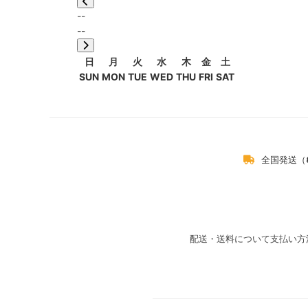
--
--
日
月
火
水
木
金
土
SUN
MON
TUE
WED
THU
FRI
SAT
全国発送（
配送・送料について
支払い方