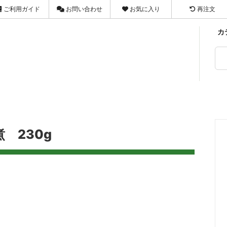
ご利用ガイド
お問い合わせ
お気に入り
再注文
カ
マヌカハニー
せ
ジャム・ペースト
お気に入り
FAX
03-3659-1301
ま類
ング
ドライフルーツ・ナッツ
お客様の声
メールで問い合わせ
X
乾物
店舗のX
ラルの健康茶
ook
健康茶
Threads
煮 230g
品
梅干類
品
植物たんぱく食品
・洗剤
ヘルス＆ビューティケア
具・調理家電
暮らし・健康雑貨