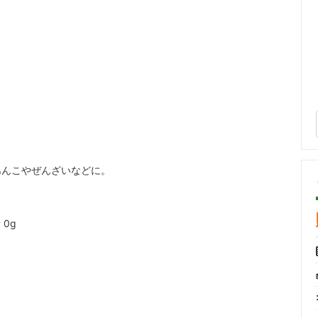
【他】ナチュラルイオン水
あんこやぜんざいなどに。
 0g