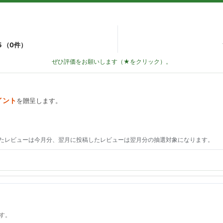
5 （
0
件）
ぜひ評価をお願いします（★をクリック）。
イント
を贈呈します。
たレビューは今月分、翌月に投稿したレビューは翌月分の抽選対象になります。
す。