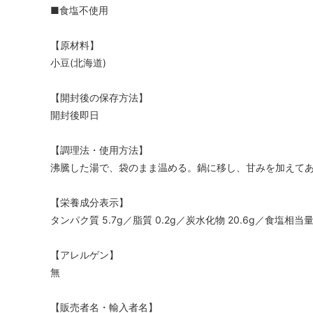
ペットフード・ペット用雑貨
書籍
■食塩不使用
【季節限定】
【原材料】
小豆(北海道)
【開封後の保存方法】
開封後即日
【調理法・使用方法】
沸騰した湯で、袋のまま温める。鍋に移し、甘みを加えて
【栄養成分表示】
タンパク質 5.7g／脂質 0.2g／炭水化物 20.6g／食塩相当量
【アレルゲン】
無
【販売者名・輸入者名】