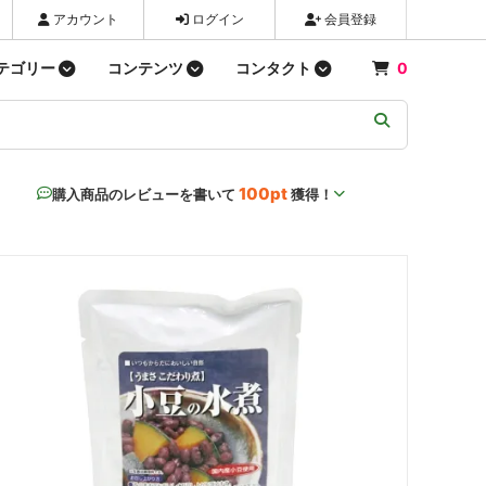
アカウント
ログイン
会員登録
テゴリー
コンテンツ
コンタクト
0
パン類
新商品
お問い合わせ
03-3672-3710
問い合わせする
粉類
ショップ情報
100pt
購入商品のレビューを書いて
獲得！
飲料・水
LINE
麺類
Bluesky
漬物
お菓子類
歯・口内ケア
生理用品