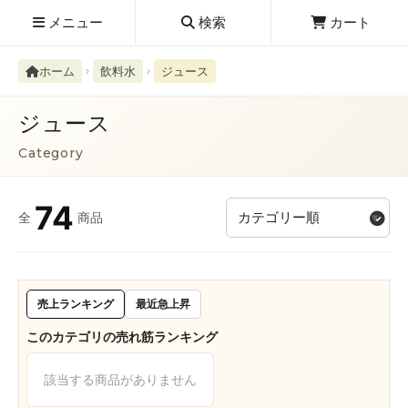
メニュー
検索
カート
ホーム
飲料水
ジュース
ジュース
Category
検索履歴
絮ユ⑳�������障����
74
全
商品
新規取扱商品
お知らせ
レビューを読む
売上ランキング
最近急上昇
このカテゴリの売れ筋ランキング
該当する商品がありません