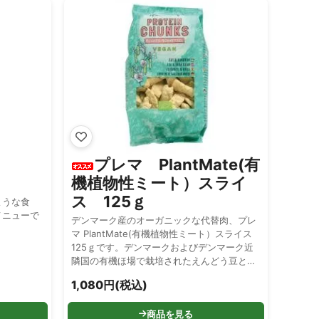
0
プレマ PlantMate(有
機植物性ミート）スライ
ス 125ｇ
ような食
メニューで
デンマーク産のオーガニックな代替肉、プレ
マ PlantMate(有機植物性ミート）スライス
125ｇです。デンマークおよびデンマーク近
隣国の有機ほ場で栽培されたえんどう豆とそ
ら豆、塩のみから作られています。様々な料
1,080円(税込)
理に活用できるスライスタイプです。
商品を見る