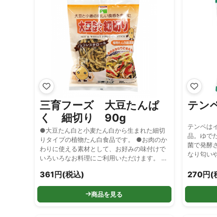
三育フーズ 大豆たんぱ
テン
く 細切り 90g
テンペは
●大豆たん白と小麦たん白から生まれた細切
品。ゆで
りタイプの植物たん白食品です。 ●お肉のか
菌で発酵
わりに使える素材として、お好みの味付けで
なり匂い
いろいろなお料理にご利用いただけます。 ●
味そのも
ノンコレステロールです。
う方でも
361円(税込)
270円(
た豆の味
商品を見る