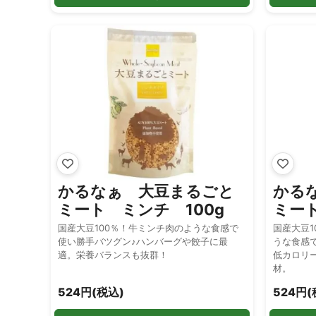
かるなぁ 大豆まるごと
かる
ミート ミンチ 100g
ミート
国産大豆100％！牛ミンチ肉のような食感で
国産大豆1
使い勝手バツグン♪ハンバーグや餃子に最
うな食感
適。栄養バランスも抜群！
低カロリ
材。
524円(税込)
524円(