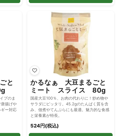
ごと
かるなぁ 大豆まるごと
g
ミート スライス 80g
タイプのま
国産大豆100％、お肉の代わりに！炒め物や
で唐揚げや
サラダにピッタリ。45.2gのたんぱく質を含
ルギー対応
み、佃煮やてんぷらにも最適。魅力的な食感
と栄養素が特長。
524円(税込)