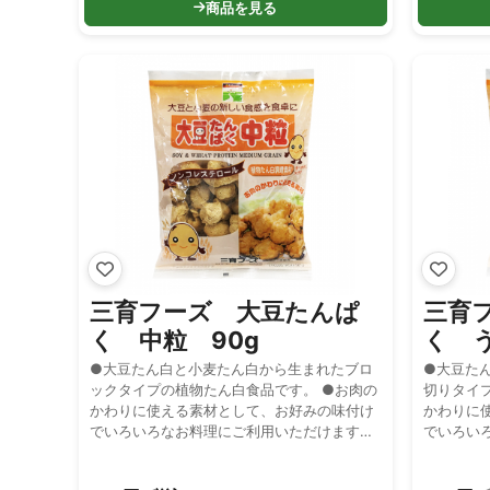
商品を見る
三育フーズ 大豆たんぱ
三育
く 中粒 90g
く う
●大豆たん白と小麦たん白から生まれたブロ
●大豆た
ックタイプの植物たん白食品です。 ●お肉の
切りタイ
かわりに使える素材として、お好みの味付け
かわりに
でいろいろなお料理にご利用いただけます。
でいろい
●ノンコレステロールです。
●ノンコ