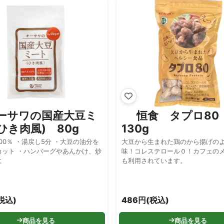
ーサワの国産大豆ミ
恒食 タプロ8
ひき肉風) 80g
130g
00％ ・湯戻し5分 ・大豆の油分を
大豆から生まれた鶏のから揚げの
グやあんかけ、炒
味！コレステロール０！カフェの
に
も利用されています。
税込)
486円(税込)
商品を見る
商品を見る