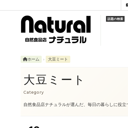
話題の検索
調味料
ご利用ガイド
営業時間
蜂蜜・
お知ら
電話
平日 10:30～19:30／土・祝 10:30～18:30（日曜定休）
米・雑穀・シリアル類
セール品
LINE
豆・ご
ランキ
メール
LINEで問い合わせ
ふりかけ・佃煮・混ぜご飯等
スケジュール
海産物
店長の
ホーム
大豆ミート
コーヒー・紅茶・ココア
Instagram
ナチュ
Faceb
大豆ミート
みそ汁・スープ
note
発酵食
Category
レトルト・インスタント類
加工食
自然食品店ナチュラルが選んだ、毎日の暮らしに役立
健康食品
石けん
化粧品・化粧雑貨
調理器