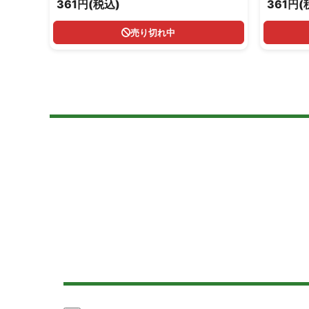
361円(税込)
361円(
売り切れ中