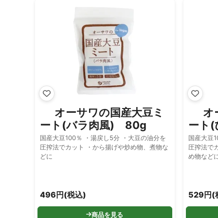
オーサワの国産大豆ミ
オ
ート(バラ肉風) 80g
ート(
国産大豆100％ ・湯戻し5分 ・大豆の油分を
国産大豆1
圧搾法でカット ・から揚げや炒め物、煮物な
圧搾法でカット ・ハンバー
どに
め物など
496円(税込)
529円(
商品を見る