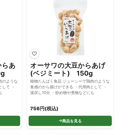
からあ
オーサワの大豆からあげ
g
(ベジミート) 150g
肉のような
植物たんぱく食品 ジューシーで鶏肉のような
して ・
食感のから揚げができる ・代用肉として ・
も
湯戻し10分 ・炒め物や煮物などにも
756円(税込)
商品を見る