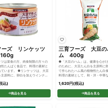
フーズ リンケッツ
三育フーズ 大豆の
160g
ム 400g
ッツは菜食の方、肉食制限の方々の
●「大豆のハム」は、健康を心が
物性たんぱく食品で、料理の素材と
のために、大豆たん白を主原料に
れています。 ●リンケッツは、大豆
て作られたハム風の植物性たん白
を主原料に、卵白を加えウインナー
料理の素材として、和・洋・中華
ジ風に加工した食品です。コレステ
な料理にもよく合いおいしく召し
税込)
1,620円(税込)
心配がありませんので安心してお召
す。 ●動物油脂、肉エキス、肉フ
ください。
どは使用しておりません。 ●保存
商品を見る
商品を見る
は使用しておりません。