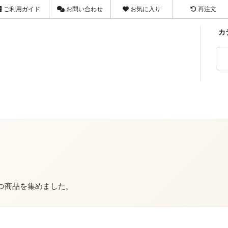
ご利用ガイド
お問い合わせ
お気に入り
再注文
カ
マヌカハニー
せ
ジャム・ペースト
お気に入り
FAX
03-3659-1301
ま類
ング
ドライフルーツ・ナッツ
お客様の声
メールで問い合わせ
X
乾物
店舗のX
ラルの健康茶
ook
健康茶
Threads
品
梅干類
品
植物たんぱく食品
つ商品を集めました。
・洗剤
ヘルス＆ビューティケア
具・調理家電
暮らし・健康雑貨