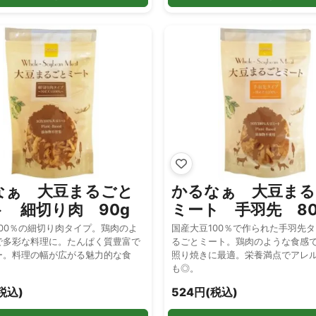
なぁ 大豆まるごと
かるなぁ 大豆まる
 細切り肉 90g
ミート 手羽先 80
00％の細切り肉タイプ。鶏肉のよ
国産大豆100％で作られた手羽先
で多彩な料理に。たんぱく質豊富で
るごとミート。鶏肉のような食感
ー。料理の幅が広がる魅力的な食
照り焼きに最適。栄養満点でアレ
も◎。
税込)
524円(税込)