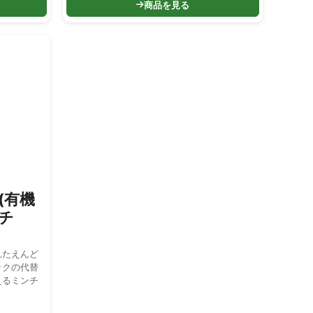
商品を見る
e(有機
ンチ
れたえんど
ックの代替
えるミンチ