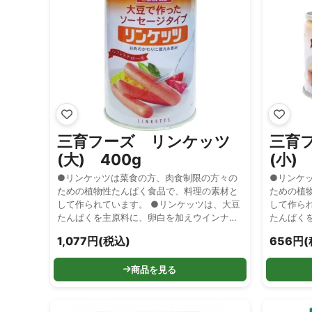
三育フーズ リンケッツ
三育
(大) 400g
(小) 
●リンケッツは菜食の方、肉食制限の方々の
●リンケ
ための植物性たんぱく食品で、料理の素材と
ための植
して作られています。 ●リンケッツは、大豆
して作ら
たんぱくを主原料に、卵白を加えウインナー
たんぱく
ソーセージ風に加工した食品です。コレステ
ソーセー
1,077円(税込)
656円(
ロールの心配がありませんので安心してお召
ロールの
し上がりください。
し上がり
商品を見る