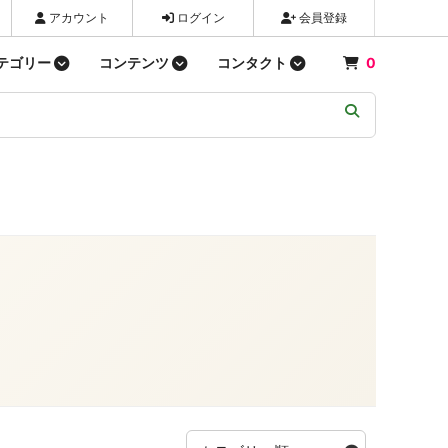
アカウント
ログイン
会員登録
テゴリー
コンテンツ
コンタクト
0
パン類
新商品
お問い合わせ
03-3672-3710
問い合わせする
粉類
ショップ情報
飲料・水
LINE
麺類
Bluesky
漬物
お菓子類
歯・口内ケア
生理用品