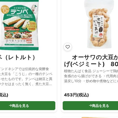
ペ（レトルト）
オーサワの大豆
げ(ベジミート) 80
インドネシアでは伝統的な発酵食
植物たんぱく食品 ジューシーで鶏
た大豆を「こうじ」の一種のテンペ
食感のから揚げができる ・代用肉と
させたものです。テンペは納豆と異
湯戻し10分 ・炒め物や煮物などに
やクセはまったく無く、煮た大豆の
のですから、納豆や豆乳が苦手とい
大丈夫！かみしめるとしっかりとし
税込)
453円(税込)
が口の中に広がります
商品を見る
商品を見る