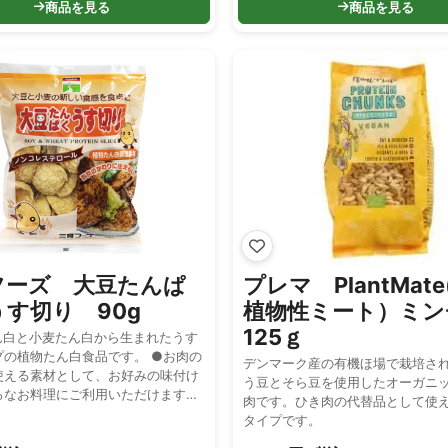
商品を見る
商品を見る
フーズ 大豆たんぱ
プレマ PlantMat
す切り 90g
植物性ミート）ミ
125ｇ
ん白と小麦たん白から生まれたうす
プの植物たん白食品です。 ●お肉の
デンマーク産の有機ほ場で栽培さ
使える素材として、お好みの味付け
う豆とそら豆を使用したオーガニ
ろなお料理にご利用いただけます。
肉です。ひき肉の代替品として使
レステロールです。
タイプです。