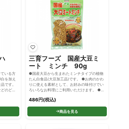
ハ
三育フーズ 国産大豆ミ
ート ミンチ 90g
けている方
●国産大豆から生まれたミンチタイプの植物
卵白を加え
たん白食品(大豆加工品)です。 ●お肉のかわ
食品です。
りに使える素材として、お好みの味付けでい
などのどん
ろいろなお料理にご利用いただけます。 ●動
上がれま
物性原料ゼロ ●戻し時間：湯で約5分 ●湯戻
486円(税込)
レーバーな
しによる重量：２倍～３倍増えます。
料、殺菌料
商品を見る