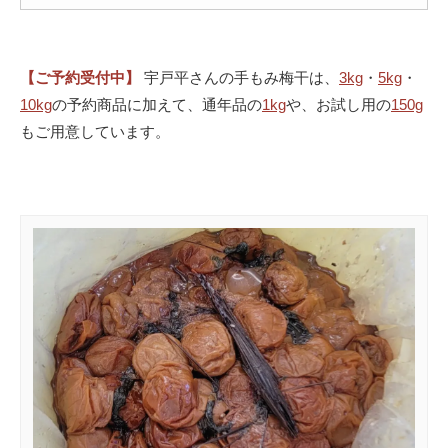
【ご予約受付中】
宇戸平さんの手もみ梅干は、
3kg
・
5kg
・
10kg
の予約商品に加えて、通年品の
1kg
や、お試し用の
150g
もご用意しています。