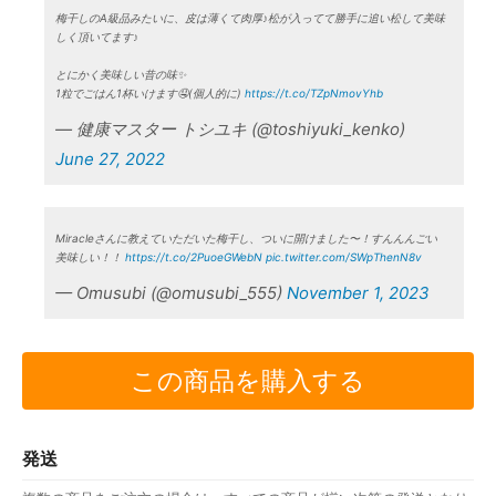
梅干しのA級品みたいに、皮は薄くて肉厚♪松が入ってて勝手に追い松して美味
しく頂いてます♪
とにかく美味しい昔の味✨
1粒でごはん1杯いけます🤤(個人的に)
https://t.co/TZpNmovYhb
— 健康マスター トシユキ (@toshiyuki_kenko)
June 27, 2022
Miracleさんに教えていただいた梅干し、ついに開けました〜！すんんんごい
美味しい！！
https://t.co/2PuoeGWebN
pic.twitter.com/SWpThenN8v
— Omusubi (@omusubi_555)
November 1, 2023
この商品を購入する
発送