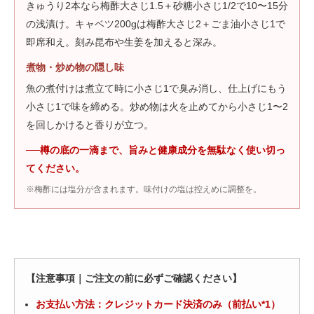
きゅうり2本なら梅酢大さじ1.5＋砂糖小さじ1/2で10〜15分
の浅漬け。キャベツ200gは梅酢大さじ2＋ごま油小さじ1で
即席和え。刻み昆布や生姜を加えると深み。
煮物・炒め物の隠し味
魚の煮付けは煮立て時に小さじ1で臭み消し、仕上げにもう
小さじ1で味を締める。炒め物は火を止めてから小さじ1〜2
を回しかけると香りが立つ。
──樽の底の一滴まで、旨みと健康成分を無駄なく使い切っ
てください。
※梅酢には塩分が含まれます。味付けの塩は控えめに調整を。
【注意事項｜ご注文の前に必ずご確認ください】
お支払い方法：クレジットカード決済のみ（前払い*1）