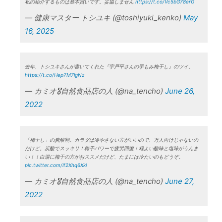
私の紹介するものは基本買いです。妥協しません
https://t.co/Vc5bG78erG
— 健康マスター トシユキ (@toshiyuki_kenko)
May
16, 2025
去年、トシユキさんが書いてくれた『宇戸平さんの手もみ梅干し』のツイ。
https://t.co/Hep7M7lgNz
— カミオ🎖️自然食品店の人 (@na_tencho)
June 26,
2022
「梅干し」の炭酸割。カラダは冷やさない方がいいので、万人向けじゃないの
だけど。炭酸でスッキリ！梅干パワーで疲労回復！程よい酸味と塩味がうんま
い！！白湯に梅干の方がおススメだけど、たまには冷たいのもどうぞ。
pic.twitter.com/lf2Xhq6Xki
— カミオ🎖️自然食品店の人 (@na_tencho)
June 27,
2022