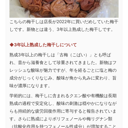
こちらの梅干しは店長が2022年に買いだめしていた梅干
しです。新物とは違う、3年以上熟成した梅干しです。
◆3年以上熟成した梅干しについて
熟成3年以上の梅干しは「古梅（こばい）」とも呼ば
れ、昔から滋養食として珍重されてきました。新物はフ
レッシュな酸味が魅力ですが、年を経るごとに塩と梅の
成分がじっくりなじみ、酸味が角から丸みに変わり、旨
味が濃厚になります。
学術的には、梅干しに含まれるクエン酸や有機酸は長期
熟成の過程で安定化し、酸味の刺激は穏やかになりなが
らも持続的な疲労回復作用に寄与すると報告されていま
す。さらに熟成によりポリフェノールや梅リグナン類
（抗酸化作用を持つフェノール性成分）が増加すること