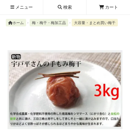
メニュー
検索
カート
ホーム
梅・梅干・梅加工品
大容量・まとめ買い梅干
検索履歴
絮ユ⑳�������障����
新規取扱商品
お知らせ
レビューを読む