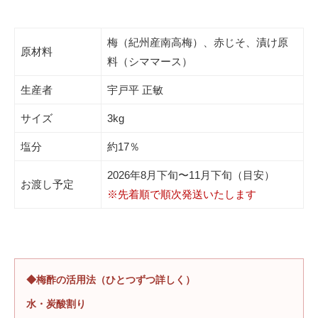
梅（紀州産南高梅）、赤じそ、漬け原
原材料
料（シママース）
生産者
宇戸平 正敏
サイズ
3kg
塩分
約17％
2026年8月下旬〜11月下旬（目安）
お渡し予定
※先着順で順次発送いたします
◆梅酢の活用法（ひとつずつ詳しく）
水・炭酸割り