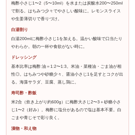
梅酢小さじ1〜2（5〜10ml）を水または炭酸水200〜250ml
で割る。はちみつ少々でやさしい酸味に。レモンスライス
や生姜薄切りで香りづけ。
白湯割り
白湯200mlに梅酢小さじ1を加える。温かい酸味で口当たり
やわらか。朝の一杯や食欲がない時に。
ドレッシング
基本比率は梅酢:油＝1:2〜1:3。米油・菜種油・ごま油が相
性◎。はちみつや砂糖少々、醤油小さじ1を足すとコクが出
る。海藻サラダ、豆腐、蒸し鶏に。
寿司酢・酢飯
米2合（炊き上がり約600g）に梅酢大さじ2〜3＋砂糖小さ
じ1〜2（好み）。梅酢に塩分があるので塩は基本不要。白
ごまや青じそで彩り良く。
漬物・和え物