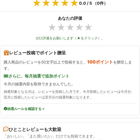
★★★★★
★★★★★
0.0
/ 5 （
0
件）
あなたの評価
★
★
★
★
★
ぜひ評価をお願いします（★をクリック）。
レビュー投稿でポイント贈呈
100ポイント
購入商品のレビューを50文字以上で投稿すると、
を贈呈しま
す。
さらに、毎月抽選で追加ポイント
今月の抽選内容を取得できませんでした。
抽選対象となる月は、レビューを投稿した月です。今月投稿したレビューは今月分、
翌月に投稿したレビューは翌月分の抽選対象になります。
抽選ルールを確認する
ひとことレビューも大歓迎
「おいしい」「また買いたい」だけでも投稿できます。