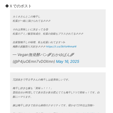
◆Ｘでのポスト
カミオさんとこの梅干し
松葉が一緒に漬けられてる🎉🎉🎉
それは美味しいに決まってる😋
松葉のアミノ酸旨味成分、松葉の効能もプラスされてる🎉🎉🎉
自家製梅干しや味噌、私も松葉いれてます✨🥳
梅酢の炭酸割り大好き🎉🎉🎉
https://t.co/5kYoHhmaHI
— Vegan無発酵パン🌾おかゆぱん🌾
(@P4juOEmn7vD0Xmn)
May 16, 2025
冗談抜きで宇土平さんの梅干しは超美味しいです。
梅干し好きな嫁も「美味っ！！！」
普段自分が料理してて多分舌が多分肥えてても梅干し1つで美味っ！です。白
飯にハマります。
嫁は梅干し好きで自分も納得のクオリティです。寝かせて2年位は別物✨