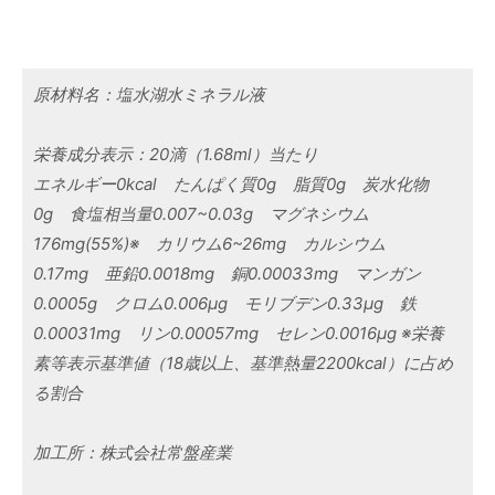
原材料名：塩水湖水ミネラル液
栄養成分表示：20滴（1.68ml）当たり
エネルギー0kcal たんぱく質0g 脂質0g 炭水化物
0g 食塩相当量0.007~0.03g マグネシウム
176mg(55%)※ カリウム6~26mg カルシウム
0.17mg 亜鉛0.0018mg 銅0.00033mg マンガン
0.0005g クロム0.006μg モリブデン0.33μg 鉄
0.00031mg リン0.00057mg セレン0.0016μg ※栄養
素等表示基準値（18歳以上、基準熱量2200kcal）に占め
る割合
加工所：株式会社常盤産業