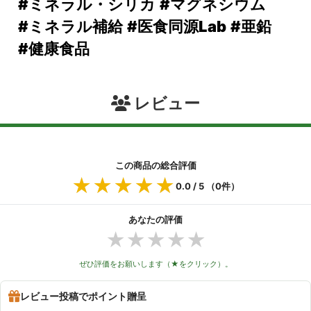
#ミネラル・シリカ
#マグネシウム
#ミネラル補給
#医食同源Lab
#亜鉛
#健康食品
レビュー
この商品の総合評価
★★★★★
★★★★★
0.0
/ 5 （
0
件）
あなたの評価
★
★
★
★
★
ぜひ評価をお願いします（★をクリック）。
レビュー投稿でポイント贈呈