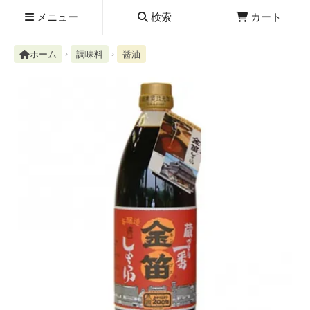
メニュー
検索
カート
ホーム
調味料
醤油
検索履歴
絮ユ⑳�������障����
新規取扱商品
お知らせ
レビューを読む