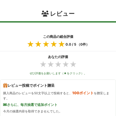
レビュー
この商品の総合評価
★★★★★
★★★★★
0.0
/ 5 （
0
件）
あなたの評価
★
★
★
★
★
ぜひ評価をお願いします（★をクリック）。
レビュー投稿でポイント贈呈
100ポイント
購入商品のレビューを50文字以上で投稿すると、
を贈呈しま
す。
さらに、毎月抽選で追加ポイント
今月の抽選内容を取得できませんでした。