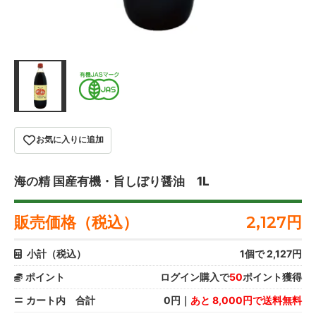
お気に入りに追加
海の精 国産有機・旨しぼり醤油 1L
販売価格（税込）
2,127
円
小計（税込）
1
個で
2,127
円
ポイント
ログイン購入で
50
ポイント獲得
カート内 合計
0円｜
あと 8,000円で送料無料