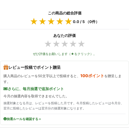
この商品の総合評価
★★★★★
★★★★★
0.0
/ 5 （
0
件）
あなたの評価
★
★
★
★
★
ぜひ評価をお願いします（★をクリック）。
レビュー投稿でポイント贈呈
100ポイント
購入商品のレビューを50文字以上で投稿すると、
を贈呈しま
す。
さらに、毎月抽選で追加ポイント
今月の抽選内容を取得できませんでした。
抽選対象となる月は、レビューを投稿した月です。今月投稿したレビューは今月分、
翌月に投稿したレビューは翌月分の抽選対象になります。
抽選ルールを確認する