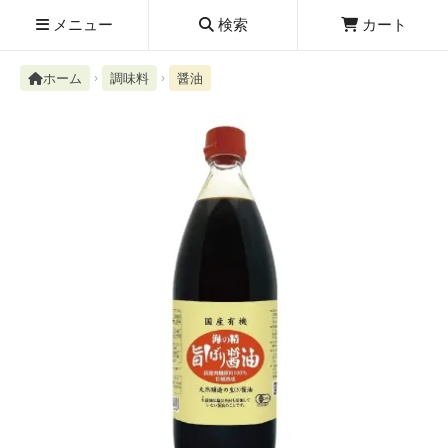
メニュー
検索
カート
ホーム
調味料
醤油
検索履歴
絮ユ⑳�������障����
新規取扱商品
お知らせ
レビューを読む