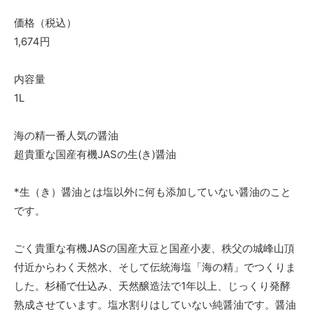
価格（税込）
1,674円
内容量
1L
海の精一番人気の醤油
超貴重な国産有機JASの生(き)醤油
*生（き）醤油とは塩以外に何も添加していない醤油のこと
です。
ごく貴重な有機JASの国産大豆と国産小麦、秩父の城峰山頂
付近からわく天然水、そして伝統海塩「海の精」でつくりま
した。杉桶で仕込み、天然醸造法で1年以上、じっくり発酵
熟成させています。塩水割りはしていない純醤油です。醤油