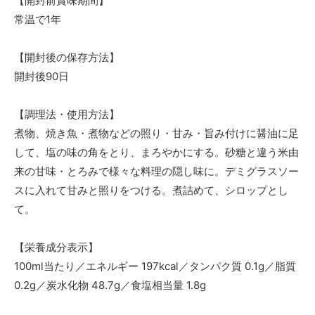
【開封前賞味期間】
常温で1年
【開封後の保存方法】
開封後90日
【調理法・使用方法】
煮物、焼き魚・煮物などの照り・甘み・旨み付けに醤油に足
して、塩の味の角をとり、まろやかにする。砂糖と違う米由
来の甘味・とろみで様々な料理の隠し味に。デミグラスソー
スに入れて甘みと照りをつける。煮詰めて、シロップとし
て。
【栄養成分表示】
100ml当たり／エネルギー 197kcal／タンパク質 0.1g／脂質
0.2g／炭水化物 48.7g／食塩相当量 1.8g