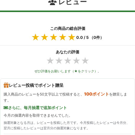
レビュー
この商品の総合評価
★★★★★
★★★★★
0.0
/ 5 （
0
件）
あなたの評価
★
★
★
★
★
ぜひ評価をお願いします（★をクリック）。
レビュー投稿でポイント贈呈
100ポイント
購入商品のレビューを50文字以上で投稿すると、
を贈呈しま
す。
さらに、毎月抽選で追加ポイント
今月の抽選内容を取得できませんでした。
抽選対象となる月は、レビューを投稿した月です。今月投稿したレビューは今月分、
翌月に投稿したレビューは翌月分の抽選対象になります。