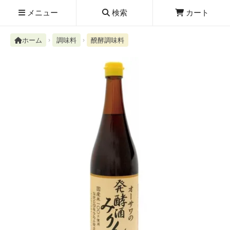
メニュー
検索
カート
ホーム
調味料
醗酵調味料
検索履歴
絮ユ⑳�������障����
新規取扱商品
お知らせ
レビューを読む