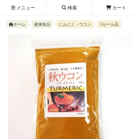
メニュー
検索
カート
ホーム
健康食品
にんにく・ウコン
セール品
検索履歴
絮ユ⑳�������障����
新規取扱商品
お知らせ
レビューを読む