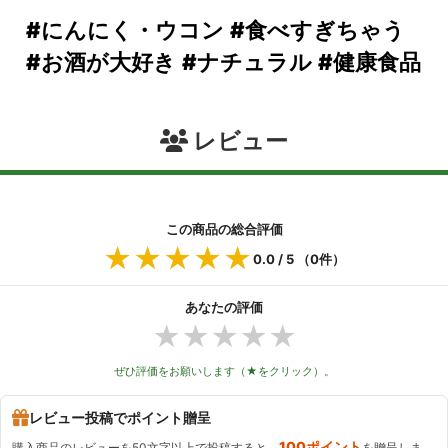
#にんにく・ウコン
#食べすぎちゃう
#お酒が大好き
#ナチュラル
#健康食品
レビュー
この商品の総合評価
★★★★★
★★★★★
0.0
/ 5 （
0
件）
あなたの評価
★
★
★
★
★
ぜひ評価をお願いします（★をクリック）。
レビュー投稿でポイント贈呈
100ポイント
購入商品のレビューを50文字以上で投稿すると、
を贈呈しま