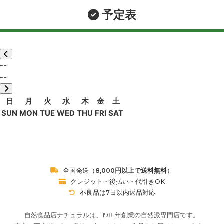
予定表
--
--
日
月
火
水
木
金
土
SUN
MON
TUE
WED
THU
FRI
SAT
全国発送（
8,000円以上で送料無料
）
クレジット・後払い・代引きOK
不良品は7日以内返品対応
自然食品店ナチュラルは、1981年創業の自然派専門店です。