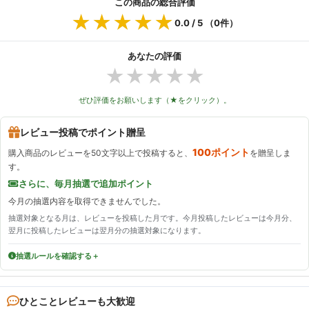
この商品の総合評価
★★★★★
★★★★★
0.0
/ 5 （
0
件）
あなたの評価
★
★
★
★
★
ぜひ評価をお願いします（★をクリック）。
レビュー投稿でポイント贈呈
100ポイント
購入商品のレビューを50文字以上で投稿すると、
を贈呈しま
す。
さらに、毎月抽選で追加ポイント
今月の抽選内容を取得できませんでした。
抽選対象となる月は、レビューを投稿した月です。今月投稿したレビューは今月分、
翌月に投稿したレビューは翌月分の抽選対象になります。
抽選ルールを確認する
ひとことレビューも大歓迎