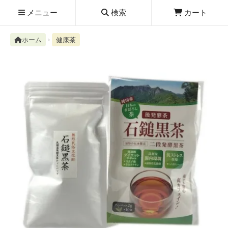
メニュー
検索
カート
ホーム
健康茶
検索履歴
絮ユ⑳�������障����
新規取扱商品
お知らせ
レビューを読む