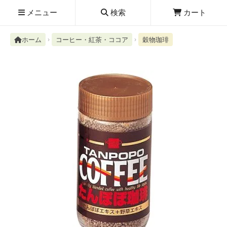
メニュー
検索
カート
ホーム
コーヒー・紅茶・ココア
穀物珈琲
検索履歴
絮ユ⑳�������障����
新規取扱商品
お知らせ
レビューを読む