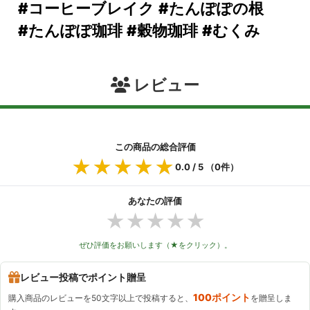
#コーヒーブレイク
#たんぽぽの根
#たんぽぽ珈琲
#穀物珈琲
#むくみ
レビュー
この商品の総合評価
★★★★★
★★★★★
0.0
/ 5 （
0
件）
あなたの評価
★
★
★
★
★
ぜひ評価をお願いします（★をクリック）。
レビュー投稿でポイント贈呈
100ポイント
購入商品のレビューを50文字以上で投稿すると、
を贈呈しま