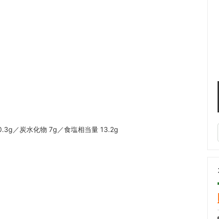
【他】ナチュラルイオン水
0.3g／炭水化物 7g／食塩相当量 13.2g