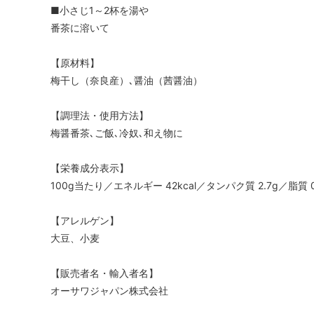
ペットフード・ペット用雑貨
書籍
■小さじ1～2杯を湯や
番茶に溶いて
【季節限定】
【原材料】
梅干し（奈良産）､醤油（茜醤油）
【調理法・使用方法】
梅醤番茶､ご飯､冷奴､和え物に
【栄養成分表示】
100g当たり／エネルギー 42kcal／タンパク質 2.7g／脂質 
【アレルゲン】
大豆、小麦
【販売者名・輸入者名】
オーサワジャパン株式会社