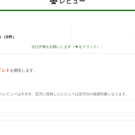
レビュー
5 （
0
件）
ぜひ評価をお願いします（★をクリック）。
イント
を贈呈します。
たレビューは今月分、翌月に投稿したレビューは翌月分の抽選対象になります。