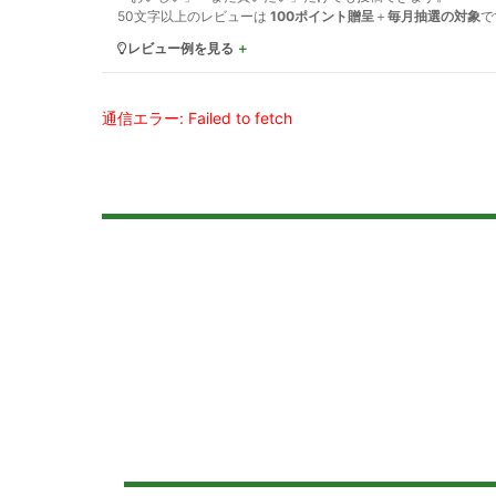
50文字以上のレビューは
100ポイント贈呈
＋
毎月抽選の対象
で
レビュー例を見る
通信エラー: Failed to fetch