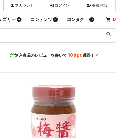
アカウント
ログイン
会員登録
テゴリー
コンテンツ
コンタクト
0
パン類
新商品
お問い合わせ
03-3672-3710
問い合わせする
粉類
ショップ情報
100pt
購入商品のレビューを書いて
獲得！
飲料・水
LINE
麺類
Bluesky
漬物
お菓子類
歯・口内ケア
生理用品