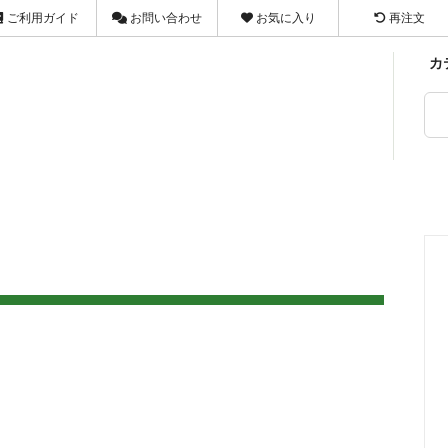
ご利用ガイド
お問い合わせ
お気に入り
再注文
カ
マヌカハニー
せ
ジャム・ペースト
お気に入り
FAX
03-3659-1301
ま類
ング
ドライフルーツ・ナッツ
お客様の声
メールで問い合わせ
X
乾物
店舗のX
ラルの健康茶
ook
健康茶
Threads
品
梅干類
品
植物たんぱく食品
・洗剤
ヘルス＆ビューティケア
具・調理家電
暮らし・健康雑貨