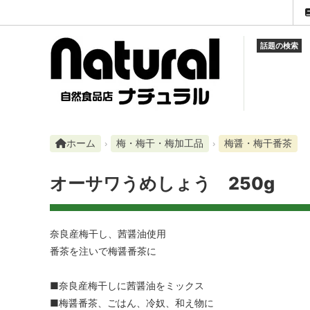
話題の検索
調味料
ご利用ガイド
営業時間
蜂蜜・
お知ら
電話
平日 10:30～19:30／土・祝 10:30～18:30（日曜定休）
米・雑穀・シリアル類
セール品
LINE
豆・ご
ランキ
メール
LINEで問い合わせ
ふりかけ・佃煮・混ぜご飯等
スケジュール
海産物
店長の
ホーム
梅・梅干・梅加工品
梅醤・梅干番茶
コーヒー・紅茶・ココア
Instagram
ナチュ
Faceb
オーサワうめしょう 250g
みそ汁・スープ
note
発酵食
レトルト・インスタント類
加工食
奈良産梅干し、茜醤油使用
番茶を注いで梅醤番茶に
健康食品
石けん
■奈良産梅干しに茜醤油をミックス
化粧品・化粧雑貨
調理器
■梅醤番茶、ごはん、冷奴、和え物に