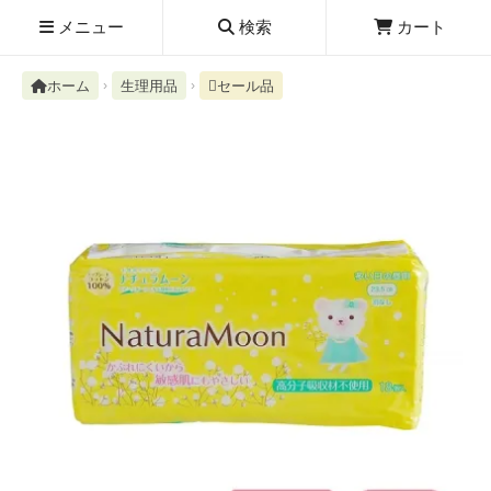
メニュー
検索
カート
ホーム
生理用品
セール品
検索履歴
絮ユ⑳�������障����
新規取扱商品
お知らせ
レビューを読む