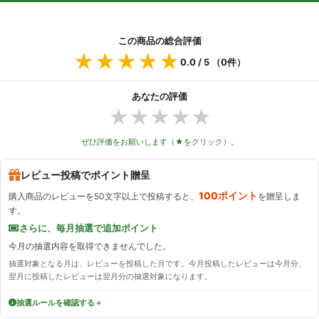
この商品の総合評価
★★★★★
★★★★★
0.0
/ 5 （
0
件）
あなたの評価
★
★
★
★
★
ぜひ評価をお願いします（★をクリック）。
レビュー投稿でポイント贈呈
100ポイント
購入商品のレビューを50文字以上で投稿すると、
を贈呈しま
す。
さらに、毎月抽選で追加ポイント
今月の抽選内容を取得できませんでした。
抽選対象となる月は、レビューを投稿した月です。今月投稿したレビューは今月分、
翌月に投稿したレビューは翌月分の抽選対象になります。
抽選ルールを確認する