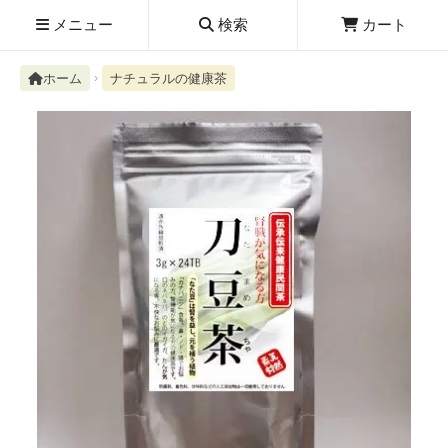
メニュー
検索
カート
ホーム
ナチュラルの健康茶
検索履歴
絮ユ⑳�������障����
新規取扱商品
お知らせ
レビューを読む