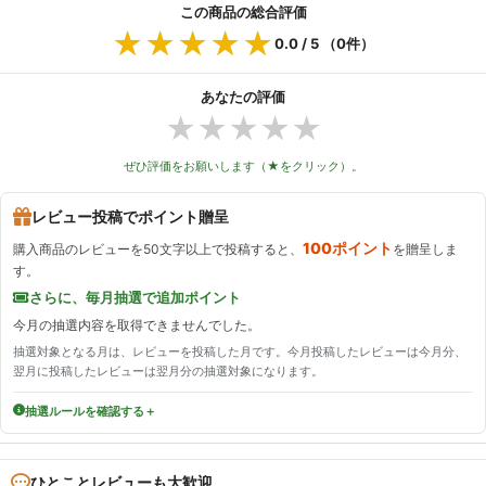
この商品の総合評価
★★★★★
★★★★★
0.0
/ 5 （
0
件）
あなたの評価
★
★
★
★
★
ぜひ評価をお願いします（★をクリック）。
レビュー投稿でポイント贈呈
100ポイント
購入商品のレビューを50文字以上で投稿すると、
を贈呈しま
す。
さらに、毎月抽選で追加ポイント
今月の抽選内容を取得できませんでした。
抽選対象となる月は、レビューを投稿した月です。今月投稿したレビューは今月分、
翌月に投稿したレビューは翌月分の抽選対象になります。
抽選ルールを確認する
ひとことレビューも大歓迎