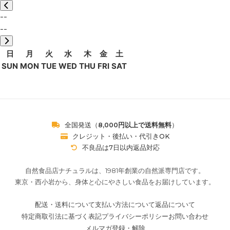
--
--
日
月
火
水
木
金
土
SUN
MON
TUE
WED
THU
FRI
SAT
全国発送（
8,000円以上で送料無料
）
クレジット・後払い・代引きOK
不良品は7日以内返品対応
自然食品店ナチュラルは、1981年創業の自然派専門店です。
東京・西小岩から、身体と心にやさしい食品をお届けしています。
配送・送料について
支払い方法について
返品について
特定商取引法に基づく表記
プライバシーポリシー
お問い合わせ
メルマガ登録・解除