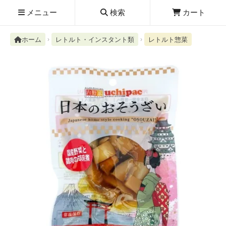
メニュー
検索
カート
ホーム
レトルト・インスタント類
レトルト惣菜
検索履歴
絮ユ⑳�������障����
新規取扱商品
お知らせ
レビューを読む