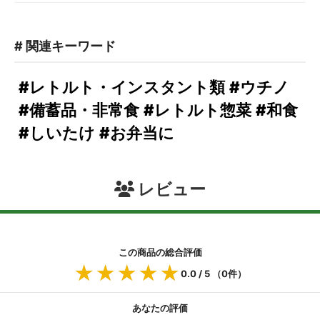
# 関連キーワード
#レトルト・インスタント類
#ウチノ
#備蓄品・非常食
#レトルト惣菜
#和食
#しいたけ
#お弁当に
レビュー
この商品の総合評価
★★★★★
★★★★★
0.0
/ 5 （
0
件）
あなたの評価