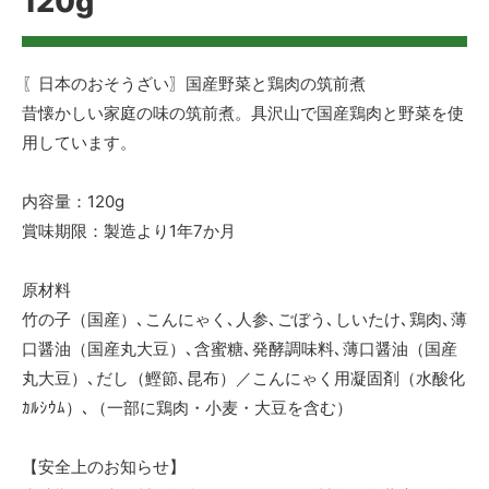
120g
〖日本のおそうざい〗国産野菜と鶏肉の筑前煮
昔懐かしい家庭の味の筑前煮。具沢山で国産鶏肉と野菜を使
用しています。
内容量：120g
賞味期限：製造より1年7か月
原材料
竹の子（国産）､こんにゃく､人参､ごぼう､しいたけ､鶏肉､薄
口醤油（国産丸大豆）､含蜜糖､発酵調味料､薄口醤油（国産
丸大豆）､だし（鰹節､昆布）／こんにゃく用凝固剤（水酸化
ｶﾙｼｳﾑ）､（一部に鶏肉・小麦・大豆を含む）
【安全上のお知らせ】