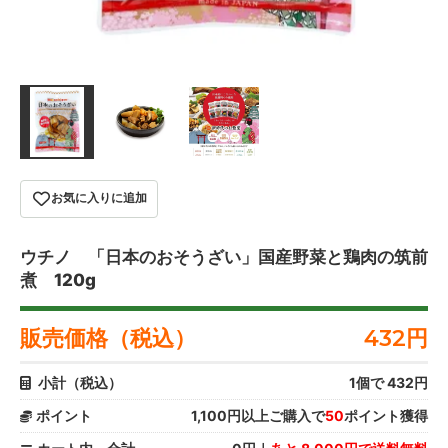
お気に入りに追加
ウチノ 「日本のおそうざい」国産野菜と鶏肉の筑前
煮 120g
販売価格（税込）
432
円
小計（税込）
1
個で
432
円
ポイント
1,100円以上ご購入で
50
ポイント獲得