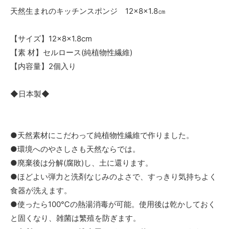
天然生まれのキッチンスポンジ 12×8×1.8㎝
【サイズ】12×8×1.8cm
【素 材】セルロース(純植物性繊維)
【内容量】2個入り
◆日本製◆
●天然素材にこだわって純植物性繊維で作りました。
●環境へのやさしさも天然ならでは。
●廃棄後は分解(腐敗)し、土に還ります。
●ほどよい弾力と洗剤なじみのよさで、すっきり気持ちよく
食器が洗えます。
●使ったら100℃の熱湯消毒が可能。使用後は乾かしておく
と固くなり、雑菌は繁殖を防ぎます。