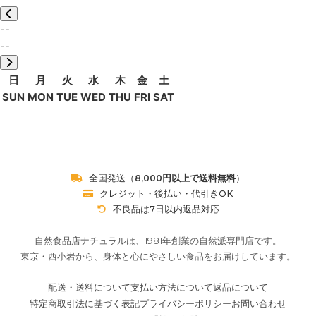
--
--
日
月
火
水
木
金
土
SUN
MON
TUE
WED
THU
FRI
SAT
全国発送（
8,000円以上で送料無料
）
クレジット・後払い・代引きOK
不良品は7日以内返品対応
自然食品店ナチュラルは、1981年創業の自然派専門店です。
東京・西小岩から、身体と心にやさしい食品をお届けしています。
配送・送料について
支払い方法について
返品について
特定商取引法に基づく表記
プライバシーポリシー
お問い合わせ