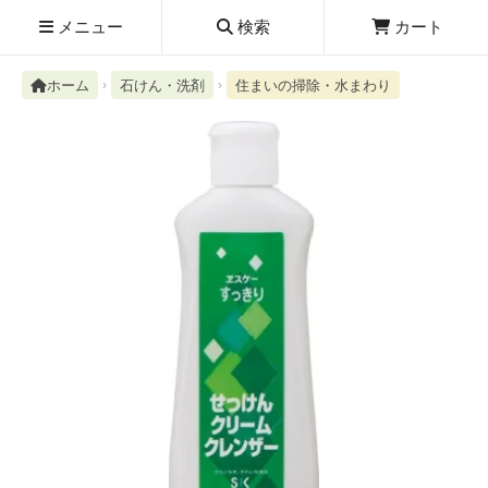
メニュー
検索
カート
ホーム
石けん・洗剤
住まいの掃除・水まわり
検索履歴
絮ユ⑳�������障����
新規取扱商品
お知らせ
レビューを読む