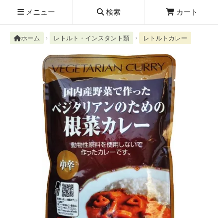
メニュー
検索
カート
ホーム
レトルト・インスタント類
レトルトカレー
検索履歴
絮ユ⑳�������障����
新規取扱商品
お知らせ
レビューを読む