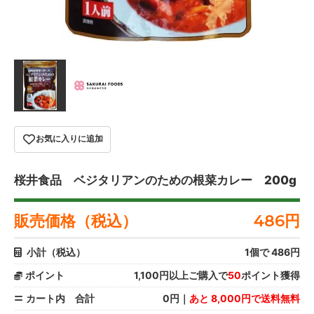
お気に入りに追加
桜井食品 ベジタリアンのための根菜カレー 200g
販売価格（税込）
486
円
小計（税込）
1
個で
486
円
ポイント
1,100円以上ご購入で
50
ポイント獲得
カート内 合計
0円｜
あと 8,000円で送料無料