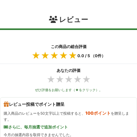
レビュー
この商品の総合評価
★★★★★
★★★★★
0.0
/ 5 （
0
件）
あなたの評価
★
★
★
★
★
ぜひ評価をお願いします（★をクリック）。
レビュー投稿でポイント贈呈
100ポイント
購入商品のレビューを50文字以上で投稿すると、
を贈呈しま
す。
さらに、毎月抽選で追加ポイント
今月の抽選内容を取得できませんでした。