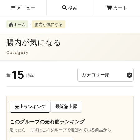
メニュー
検索
カート
ホーム
腸内が気になる
腸内が気になる
Category
検索履歴
絮ユ⑳�������障����
15
全
商品
新規取扱商品
お知らせ
レビューを読む
売上ランキング
最近急上昇
このグループの売れ筋ランキング
迷ったら、まずはこのグループで選ばれている商品から。