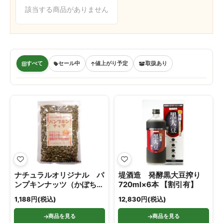
該当する商品がありません
すべて
セール中
値上がり予定
取扱あり
ナチュラルオリジナル パ
堤酒造 発酵黒大豆搾り
ンプキンナッツ（かぼちゃ
720ml×6本 【割引有】
の種）150ｇ
1,188円(税込)
12,830円(税込)
商品を見る
商品を見る