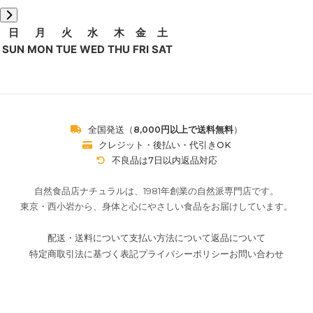
日
月
火
水
木
金
土
SUN
MON
TUE
WED
THU
FRI
SAT
全国発送（
8,000円以上で送料無料
）
クレジット・後払い・代引きOK
不良品は7日以内返品対応
自然食品店ナチュラルは、1981年創業の自然派専門店です。
東京・西小岩から、身体と心にやさしい食品をお届けしています。
配送・送料について
支払い方法について
返品について
特定商取引法に基づく表記
プライバシーポリシー
お問い合わせ
メルマガ登録・解除