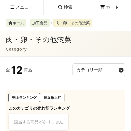
メニュー
検索
カート
ホーム
加工食品
肉・卵・その他惣菜
肉・卵・その他惣菜
Category
検索履歴
絮ユ⑳�������障����
12
全
商品
新規取扱商品
お知らせ
レビューを読む
売上ランキング
最近急上昇
このカテゴリの売れ筋ランキング
該当する商品がありません